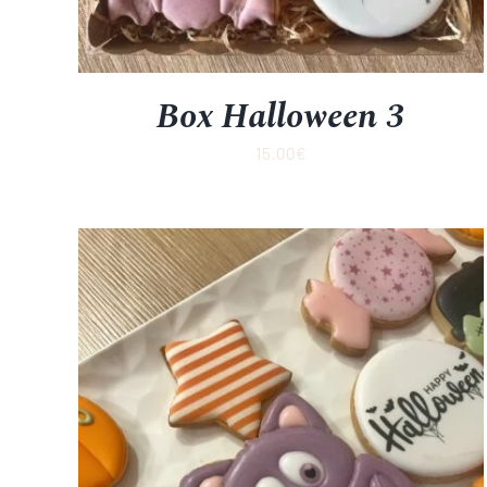
Box Halloween 3
15.00
€