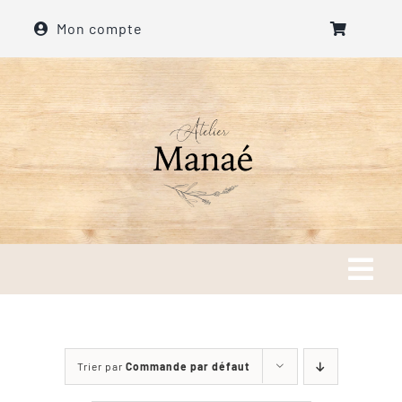
Passer
Mon compte
au
contenu
Tog
Navi
Accueil
Trier par
Commande par défaut
A propos de l’atelier