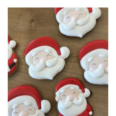
prix :
22.00€
à
90.00€