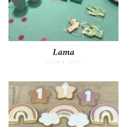
Lama
Plage
22.00
€
–
90.00
€
de
prix :
22.00€
à
90.00€