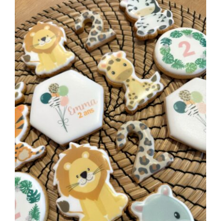
22.00€
à
90.00€