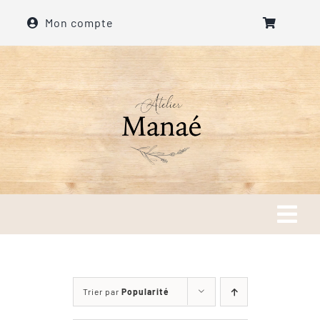
Passer
Mon compte
au
contenu
Tog
Navi
Accueil
Trier par
Popularité
A propos de l’atelier