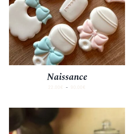
Naissance
Plage
22.00
€
–
90.00
€
de
prix :
22.00€
à
90.00€