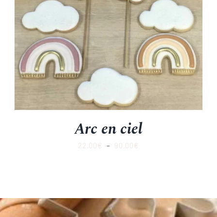
Arc en ciel
Plage
22.00
€
–
90.00
€
de
prix :
22.00€
à
90.00€