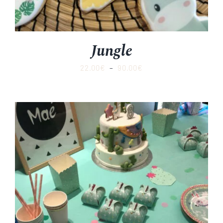
Jungle
Plage
22.00
€
–
90.00
€
de
prix :
22.00€
à
90.00€