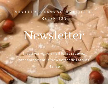
NOS OFFRES DANS VOTRE BOÎTE DE
RÉCEPTION
Newsletter
Inscrivez votre email ici et recevez
prochainement la Newsletter de l’Atelier
Manaé