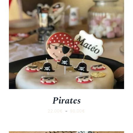
Pirates
Plage
22.00
€
–
90.00
€
de
prix :