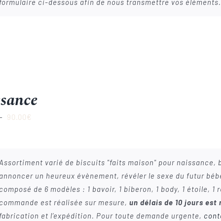
formulaire ci-dessous afin de nous transmettre vos élément
sance
Plage
–
90.00
€
de
prix :
22.00€
Assortiment varié de biscuits "faits maison" pour naissance, 
à
annoncer un heureux évènement, révéler le sexe du futur béb
90.00€
composé de 6 modèles : 1 bavoir, 1 biberon, 1 body, 1 étoile, 1
commande est réalisée sur mesure,
un délais de 10 jours est
fabrication et l’expédition. Pour toute demande urgente,
cont