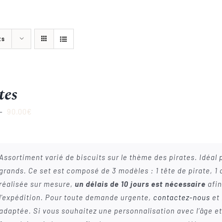
ts
tes
Plage
–
90.00
€
de
prix :
22.00€
Assortiment varié de biscuits sur le thème des pirates. Idéal 
à
grands. Ce set est composé de 3 modèles : 1 tête de pirate, 1
90.00€
réalisée sur mesure,
un délais de 10 jours est nécessaire
afin
l'expédition. Pour toute demande urgente,
contactez-nous
et 
adaptée. Si vous souhaitez une personnalisation avec l’âge et/