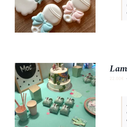
Lam
22.00
€