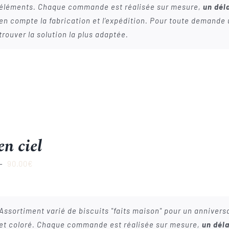
éléments. Chaque commande est réalisée sur mesure,
un déla
en compte la fabrication et l’expédition. Pour toute demande
trouver la solution la plus adaptée.
en ciel
Plage
–
90.00
€
de
prix :
22.00€
Assortiment varié de biscuits "faits maison" pour un anniversai
à
et coloré. Chaque commande est réalisée sur mesure,
un déla