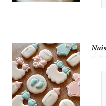
Nais
22.00
€