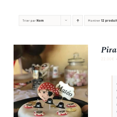
Trier par
Nom
Montrer
12 produi
Pira
22.00
€