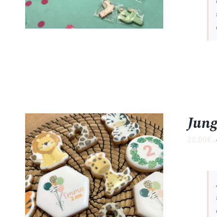
Jung
22.00
€