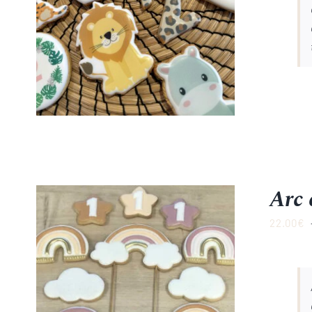
Arc 
22.00
€