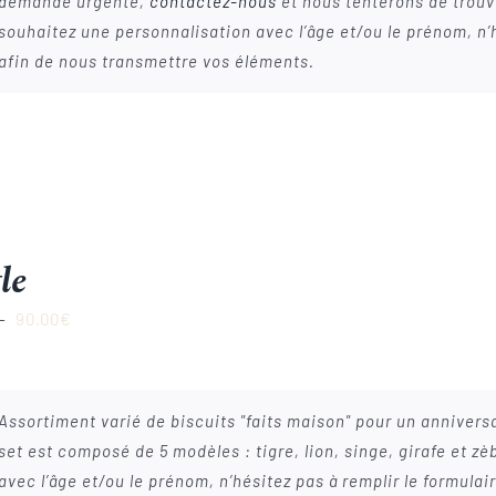
demande urgente,
contactez-nous
et nous tenterons de trouve
souhaitez une personnalisation avec l’âge et/ou le prénom, n’
afin de nous transmettre vos éléments.
le
Plage
–
90.00
€
de
prix :
22.00€
Assortiment varié de biscuits "faits maison" pour un anniversa
à
set est composé de 5 modèles : tigre, lion, singe, girafe et z
90.00€
avec l’âge et/ou le prénom, n’hésitez pas à remplir le formula