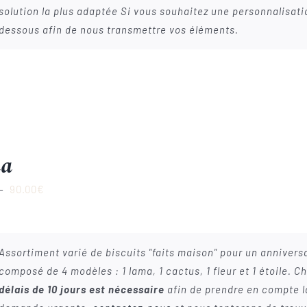
solution la plus adaptée Si vous souhaitez une personnalisation
dessous afin de nous transmettre vos éléments.
a
Plage
–
90.00
€
de
prix :
22.00€
Assortiment varié de biscuits "faits maison" pour un annivers
à
composé de 4 modèles : 1 lama, 1 cactus, 1 fleur et 1 étoile.
90.00€
délais de 10 jours est nécessaire
afin de prendre en compte la