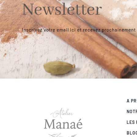
Newsletter
Inscrivez votre email ici et recevez prochainement 
A PR
NOT
LES 
BLO