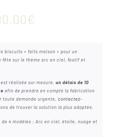
Plage
90.00
€
de
prix :
e biscuits « faits maison » pour un
22.00€
fête sur le thème arc en ciel, festif et
à
st réalisée sur mesure,
un délais de 10
90.00€
re
afin de prendre en compte la fabrication
our toute demande urgente,
contactez-
ons de trouver la solution la plus adaptée.
de 4 modèles : Arc en ciel, étoile, nuage et