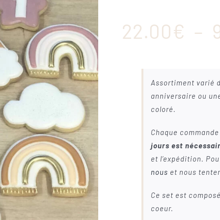
22.00
€
–
Assortiment varié d
anniversaire ou une 
coloré.
Chaque commande e
jours est nécessai
et l’expédition. P
nous
et nous tenter
Ce set est composé 
coeur.