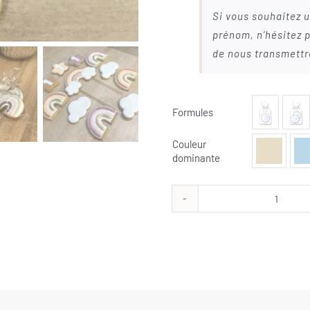
Si vous souhaitez u
prénom, n’hésitez p
de nous transmettr
Formules

Couleur

dominante
quanti
de
Arc
en
ciel