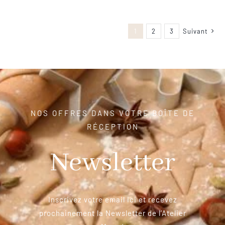
1
2
3
Suivant
NOS OFFRES DANS VOTRE BOÎTE DE
RÉCEPTION
Newsletter
Inscrivez votre email ici et recevez
prochainement la Newsletter de l’Atelier