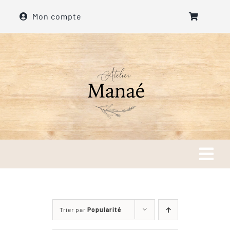
Passer
Mon compte
au
contenu
Tog
Navi
Accueil
Trier par
Popularité
A propos de l’atelier