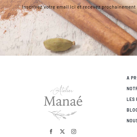
Inscrivez votre email ici et recevez prochainement 
A PR
NOT
LES 
BLO
NOU