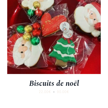
Biscuits de noël
Plage
22.00
€
–
90.00
€
de
prix :