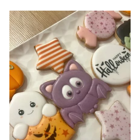
prix :
22.00€
à
90.00€