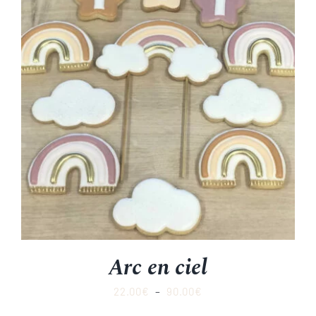
Arc en ciel
Plage
22.00
€
–
90.00
€
de