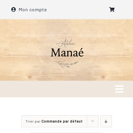
Passer
Mon compte
au
contenu
Tog
Navi
Accueil
Trier par
Commande par défaut
A propos de l’atelier