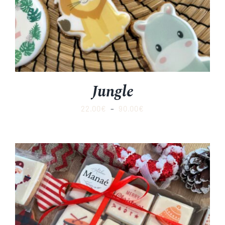
Jungle
Plage
22.00
€
–
90.00
€
de
prix :
22.00€
à
90.00€