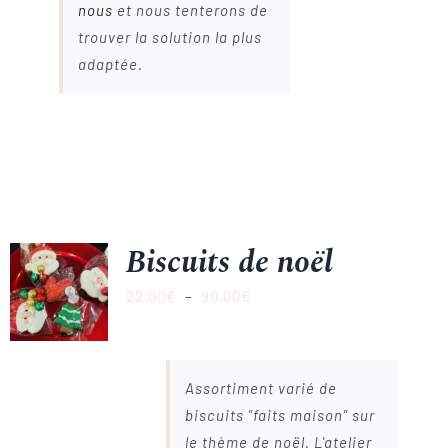
nous
et nous tenterons de
trouver la solution la plus
adaptée.
Biscuits de noël
Plage
22.00
€
–
90.00
€
de
prix :
22.00€
Assortiment varié de
à
biscuits "faits maison" sur
90.00€
le thème de noël. L'atelier