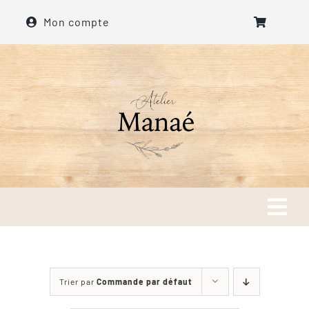
Passer
Mon compte
au
contenu
Tog
Navi
Accueil
Trier par
Commande par défaut
A propos de l’atelier