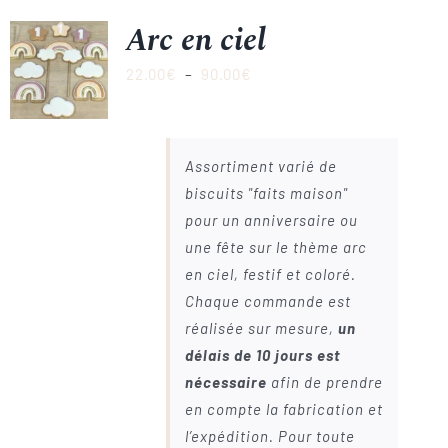
Arc en ciel
Plage
22.00
€
–
90.00
€
de
prix :
22.00€
Assortiment varié de
à
biscuits "faits maison"
90.00€
pour un anniversaire ou
une fête sur le thème arc
en ciel, festif et coloré.
Chaque commande est
réalisée sur mesure,
un
délais de 10 jours est
nécessaire
afin de prendre
en compte la fabrication et
l’expédition. Pour toute